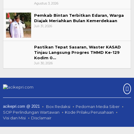
Agustus 3, 2026
Pemkab Bintan Terbitkan Edaran, Warga
Diajak Meriahkan Bulan Kemerdekaan
Juli 31, 2026
Pastikan Tepat Sasaran, Waster KASAD
Tinjau Langsung Progres TMMD Ke-129
Kodim 0…
Juli 30, 2026
acikepri.com @ 2021
Box Redaksi
Pedoman Media Siber
SOP Perlindungan Wartawan
Kode Prilaku Perusahaan
Visi dan Misi
Disclamair