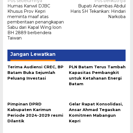
Navigasi
Pos sebelumnya
Pos berikutnya
Humas Kanwil DJBC
Bupati Anambas Abdul
pos
Khusus Prov Kepri
Haris SH Tekankan: Hindari
meminta maaf atas
Narkoba
pemberitaan penangkapan
Sabu dari Kapal Wing loon
BH 2889 berbendera
Taiwan
Jangan Lewatkan
Terima Audiensi CREC, BP
PLN Batam Terus Tambah
Batam Buka Sejumlah
Kapasitas Pembangkit
Peluang Investasi
untuk Ketahanan Energi
Batam
Pimpinan DPRD
Gelar Rapat Konsolidasi,
Kabupaten Karimun
Ansar Ahmad Tegaskan
Periode 2024-2029 resmi
Komitmen Mabangun
Dilantik
Kepri