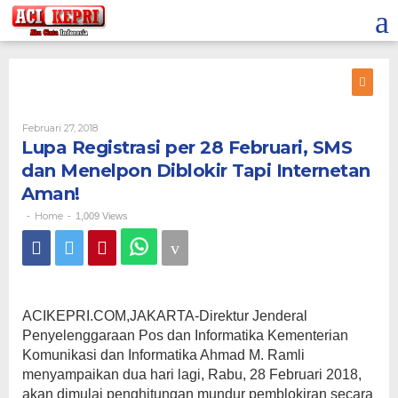
Lewati
ke
konten
Oleh
Februari 27, 2018
Lupa Registrasi per 28 Februari, SMS
dan Menelpon Diblokir Tapi Internetan
Aman!
Home
-
-
1,009 Views
ACIKEPRI.COM,JAKARTA-Direktur Jenderal
Penyelenggaraan Pos dan Informatika Kementerian
Komunikasi dan Informatika Ahmad M. Ramli
menyampaikan dua hari lagi, Rabu, 28 Februari 2018,
akan dimulai penghitungan mundur pemblokiran secara