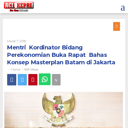
Lewati
ke
konten
Oleh
Maret 7, 2018
Mentri Kordinator Bidang
Perekonomian Buka Rapat Bahas
Konsep Masterplan Batam di Jakarta
Home
-
-
644 Views