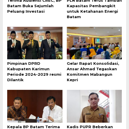
Terima Audiensi CREC, BP
PLN Batam Terus Tambah
Batam Buka Sejumlah
Kapasitas Pembangkit
Peluang Investasi
untuk Ketahanan Energi
Batam
Pimpinan DPRD
Gelar Rapat Konsolidasi,
Kabupaten Karimun
Ansar Ahmad Tegaskan
Periode 2024-2029 resmi
Komitmen Mabangun
Dilantik
Kepri
Kepala BP Batam Terima
Kadis PUPR Beberkan