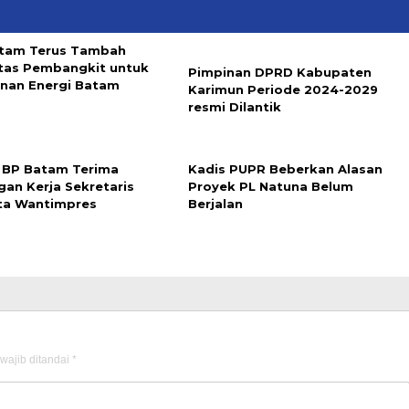
tam Terus Tambah
tas Pembangkit untuk
Pimpinan DPRD Kabupaten
nan Energi Batam
Karimun Periode 2024-2029
resmi Dilantik
 BP Batam Terima
Kadis PUPR Beberkan Alasan
gan Kerja Sekretaris
Proyek PL Natuna Belum
ta Wantimpres
Berjalan
wajib ditandai
*