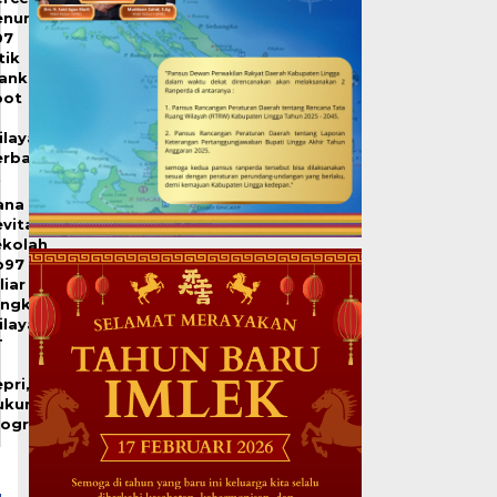
enuntasan
07
tik
lank
pot
ilayah
erbatasan
ana
vitalisasi
ekolah
p97
liar
angkau
ilayah
T
pri,
ukung
rogra…