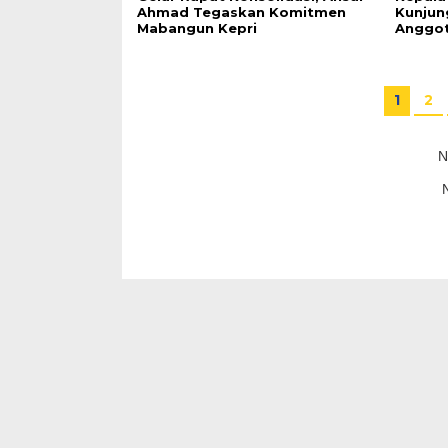
Ahmad Tegaskan Komitmen
Kunjun
Mabangun Kepri
Anggo
1
2
N