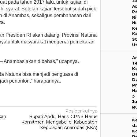
Za
buat pada tahun 2017 lalu, untuk kajian di
Ap
syarat. Setelah kajian tersebut sudah pick
P
an di Anambas, sekaligus pembahasan dari
R
ya.
H
K
K
n Presiden RI akan datang, Provinsi Natuna
S
nya untuk masyarakat mengenai pemekaran
U
A
 – Anambas akan dibahas,” ucapnya.
T
K
B
a Natuna bisa menjadi penguasa di
D
jadi penonton,” harapannya.
P
Na
3
J
R
Pos berikutnya
kan
Bupati Abdul Haris: CPNS Harus
Ke
Komitmen Mengabdi di Kabupaten
d
Kepulauan Anambas (KKA)
K
P