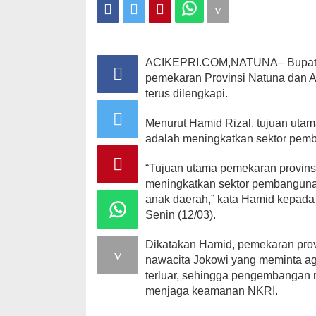
dan
Anambas
ACIKEPRI.COM,NATUNA– Bupati N
pemekaran Provinsi Natuna dan A
terus dilengkapi.
Menurut Hamid Rizal, tujuan ut
adalah meningkatkan sektor pem
“Tujuan utama pemekaran provinsi
meningkatkan sektor pembanguna
anak daerah,” kata Hamid kepada
Senin (12/03).
Dikatakan Hamid, pemekaran prov
nawacita Jokowi yang meminta a
terluar, sehingga pengembangan m
menjaga keamanan NKRI.