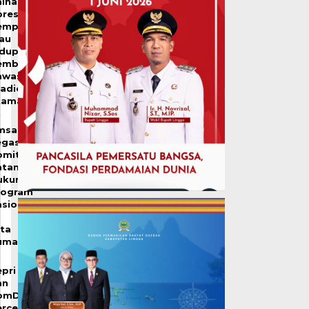
inal
resiasi
emprov
iau
idupkan
embali
awasan
tadion
tama
msakar
egaskan
omitmen
atam
ukung
rogram
sional
uta
umah
pri
an
omDigi
ercepat