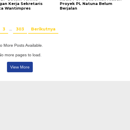
gan Kerja Sekretaris
Proyek PL Natuna Belum
ta Wantimpres
Berjalan
3
…
303
Berikutnya
o More Posts Available.
No more pages to load.
View More