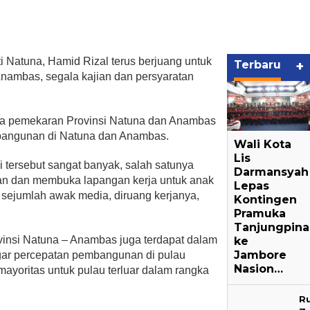
atuna, Hamid Rizal terus berjuang untuk
Terbaru
+
nambas, segala kajian dan persyaratan
ama pemekaran Provinsi Natuna dan Anambas
bangunan di Natuna dan Anambas.
Wali Kota
Lis
 tersebut sangat banyak, salah satunya
Darmansyah
n dan membuka lapangan kerja untuk anak
Lepas
 sejumlah awak media, diruang kerjanya,
Kontingen
Pramuka
Tanjungpin
insi Natuna – Anambas juga terdapat dalam
ke
Jambore
gar percepatan pembangunan di pulau
Nasion…
ayoritas untuk pulau terluar dalam rangka
Ru