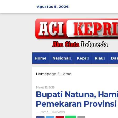
Lewati
ke
Agustus 8, 2026
konten
Home
Nasional
Kepri
Riau
Da
Bupati
Homepage
Home
/
Natuna,
Hamid
Oleh
Maret 13, 2018
Rizal
Bupati Natuna, Hami
terus
Berjuang
Pemekaran Provins
Untuk
Pemekaran
Provinsi
Home
-
-
864 Views
Natuna