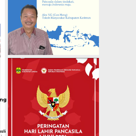
ang
sli