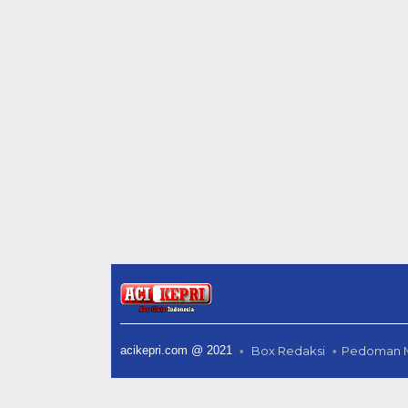
acikepri.com @ 2021
Box Redaksi
Pedoman M