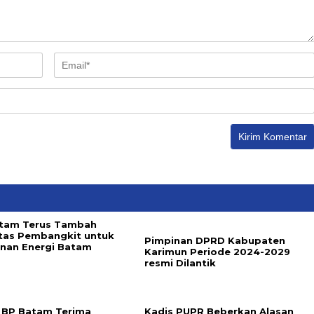
tam Terus Tambah
tas Pembangkit untuk
Pimpinan DPRD Kabupaten
nan Energi Batam
Karimun Periode 2024-2029
resmi Dilantik
 BP Batam Terima
Kadis PUPR Beberkan Alasan