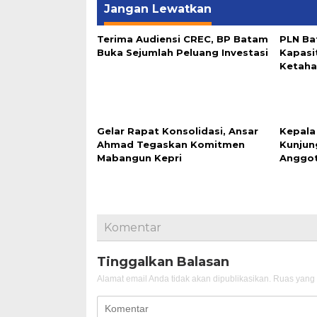
Jangan Lewatkan
Terima Audiensi CREC, BP Batam
PLN Ba
Buka Sejumlah Peluang Investasi
Kapasi
Ketaha
Gelar Rapat Konsolidasi, Ansar
Kepala
Ahmad Tegaskan Komitmen
Kunjun
Mabangun Kepri
Anggo
Komentar
Tinggalkan Balasan
Alamat email Anda tidak akan dipublikasikan.
Ruas yang 