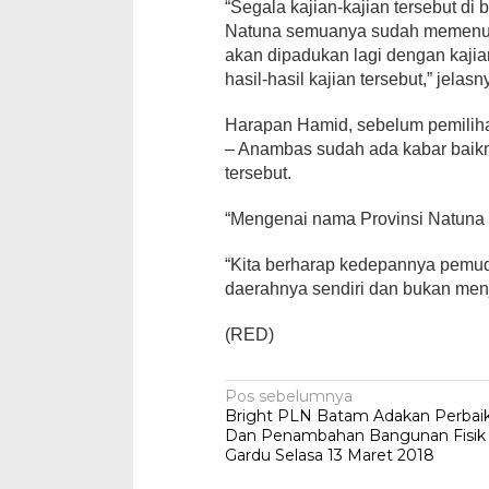
“Segala kajian-kajian tersebut di 
Natuna semuanya sudah memenuhi 
akan dipadukan lagi dengan kaji
hasil-hasil kajian tersebut,” jelasn
Harapan Hamid, sebelum pemiliha
– Anambas sudah ada kabar baik
tersebut.
“Mengenai nama Provinsi Natuna
“Kita berharap kedepannya pemud
daerahnya sendiri dan bukan men
(RED)
Navigasi
Pos sebelumnya
Bright PLN Batam Adakan Perbai
pos
Dan Penambahan Bangunan Fisik
Gardu Selasa 13 Maret 2018