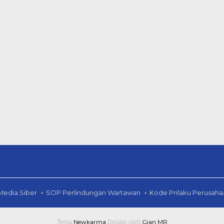
edia Siber
SOP Perlindungan Wartawan
Kode Prilaku Perusaha
Newkarma
Gian MR
Tema
Desain oleh