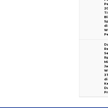
P
2
Ti
B
S
di
W
P
D
Re
S
R
Mi
J
W
3
di
Ke
D
P