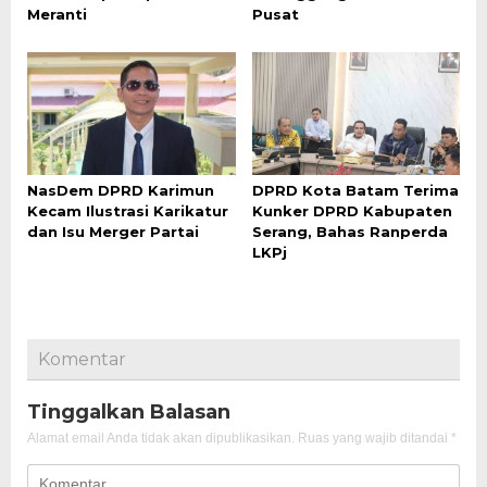
Meranti
Pusat
NasDem DPRD Karimun
DPRD Kota Batam Terima
Kecam Ilustrasi Karikatur
Kunker DPRD Kabupaten
dan Isu Merger Partai
Serang, Bahas Ranperda
LKPj
Komentar
Tinggalkan Balasan
Alamat email Anda tidak akan dipublikasikan.
Ruas yang wajib ditandai
*