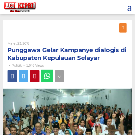
Lewati
ke
konten
Oleh
Maret 23, 2018
Punggawa Gelar Kampanye dialogis di
Kabupaten Kepulauan Selayar
Politik
-
-
1,046 Views