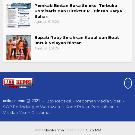
Pemkab Bintan Buka Seleksi Terbuka
Komisaris dan Direktur PT Bintan Karya
Bahari
Agustus 6, 2026
Bupati Roby Serahkan Kapal dan Boat
untuk Nelayan Bintan
Agustus 3, 2026
acikepri.com @ 2021
Box Redaksi
Pedoman Media Siber
SOP Perlindungan Wartawan
Kode Prilaku Perusahaan
Visi dan Misi
Disclamair
Newkarma
Gian MR
Tema
Desain oleh