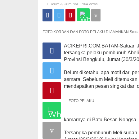
POLRES
Hukum & Kriminal
-
-
964 Views
BARELANG
FOTO KORBAN DAN FOTO PELAKU DI AMANKAN Satuan J
ACIKEPRI.COM,BATAM-Satuan Ja
tersangka pelaku pembunuh Abelia
Provinsi Bengkulu, Jumat (30/3/2
Belum diketahui apa motif dari p
asmara. Sebelum Meli ditemukan t
mendapatkan pesan singkat dari o
FOTO PELAKU
kamarnya di Batu Besar, Nongsa.
Tersangka pembunuh Meli sudah k