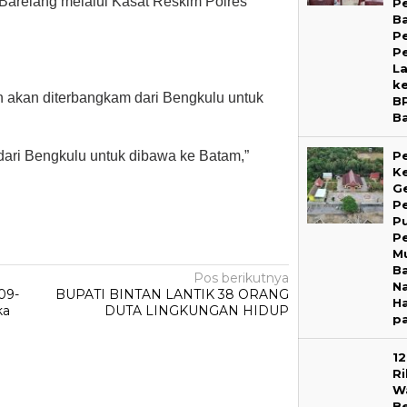
s Barelang melalui Kasat Reskim Polres
Pe
B
P
P
L
k
 akan diterbangkam dari Bengkulu untuk
B
B
dari Bengkulu untuk dibawa ke Batam,”
P
Ke
G
P
P
P
M
B
Pos berikutnya
Na
09-
BUPATI BINTAN LANTIK 38 ORANG
Ha
ka
DUTA LINGKUNGAN HIDUP
p
1
R
W
B