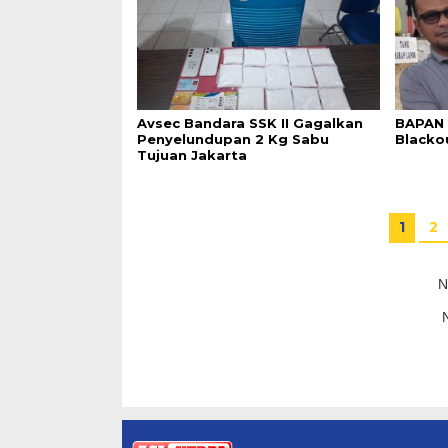
Avsec Bandara SSK II Gagalkan
BAPAN 
Penyelundupan 2 Kg Sabu
Blacko
Tujuan Jakarta
1
2
N