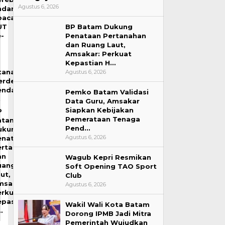
Agustus 6, 2026
ndangan
pacara
BP Batam Dukung
UT
Penataan Pertanahan
e-
dan Ruang Laut,
1
Amsakar: Perkuat
Kepastian H…
tana
Agustus 6, 2026
erdeka,
endafta…
Pemko Batam Validasi
Data Guru, Amsakar
Siapkan Kebijakan
P
Pemerataan Tenaga
atam
Pend…
ukung
Agustus 6, 2026
enataan
ertanahan
an
Wagub Kepri Resmikan
uang
Soft Opening TAO Sport
ut,
Club
msakar:
Agustus 6, 2026
erkuat
epastian
Wakil Wali Kota Batam
…
Dorong IPMB Jadi Mitra
Pemerintah Wujudkan