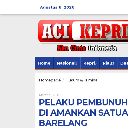
Lewati
ke
Agustus 6, 2026
konten
Home
Nasional
Kepri
Riau
Da
PELAKU
Homepage
Hukum & Kriminal
/
PEMBUNUHAN
WANITA
Oleh
Maret 31, 2018
DI
PELAKU PEMBUNUH
KAMAR
KOS
DI AMANKAN SATUA
DI
AMANKAN
BARELANG
SATUAN
JATARAS