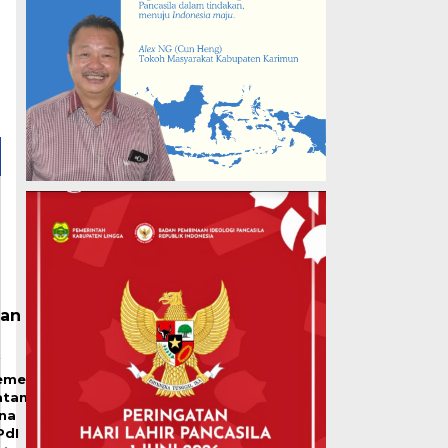
an
emenag
atam
ina
PdI