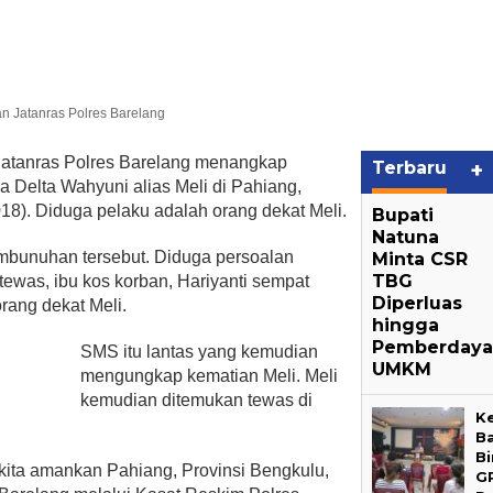
atanras Polres Barelang
tanras Polres Barelang menangkap
Terbaru
+
 Delta Wahyuni alias Meli di Pahiang,
018). Diduga pelaku adalah orang dekat Meli.
Bupati
Natuna
embunuhan tersebut. Diduga persoalan
Minta CSR
TBG
ewas, ibu kos korban, Hariyanti sempat
Diperluas
rang dekat Meli.
hingga
Pemberdaya
SMS itu lantas yang kemudian
UMKM
mengungkap kematian Meli. Meli
kemudian ditemukan tewas di
K
B
B
ita amankan Pahiang, Provinsi Bengkulu,
G