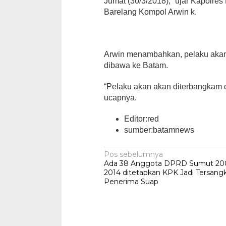
Jumat (30/3/2018),” ujar Kapolre
Barelang Kompol Arwin k.
Arwin menambahkan, pelaku akan
dibawa ke Batam.
“Pelaku akan akan diterbangkam 
ucapnya.
Editor:red
sumber:batamnews
Navigasi
Pos sebelumnya
Ada 38 Anggota DPRD Sumut 20
pos
2014 ditetapkan KPK Jadi Tersang
Penerima Suap