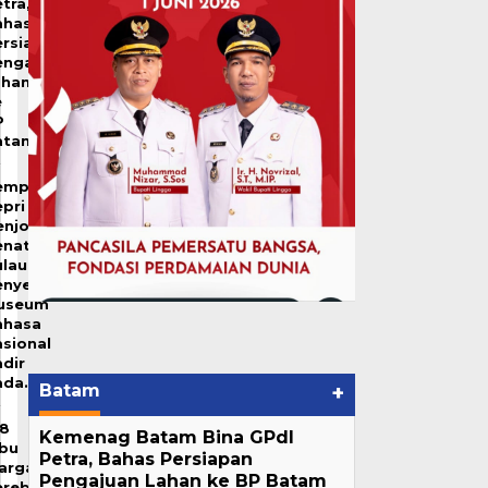
tra,
ahas
ersiapan
engajuan
ahan
e
P
atam
emprov
pri
enjot
enataan
ulau
enyengat,
useum
ahasa
sional
dir
ada…
Batam
+
28
Kemenag Batam Bina GPdI
ibu
Petra, Bahas Persiapan
arga
Pengajuan Lahan ke BP Batam
erebut