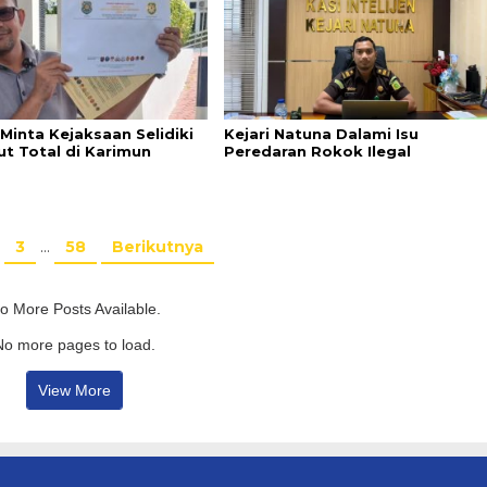
Minta Kejaksaan Selidiki
Kejari Natuna Dalami Isu
ut Total di Karimun
Peredaran Rokok Ilegal
3
…
58
Berikutnya
o More Posts Available.
No more pages to load.
View More