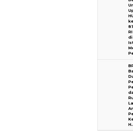
U
U
H
k
8
RI
di
Is
M
P
B
B
D
P
P
d
R
La
A
P
K
H