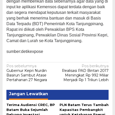
dengan memberikan data sebenarnya agar data yang di
input ke aplikasi Kemensos dapat terdata dengan baik
dan segera mendapat keputusan terkait masyarakat
yang berhak menerima bantuan dan masuk di Basis
Data Terpadu (BDT) Pemerintah Kota Tanjungpinang.
Rapat ini diikuti oleh Perwakilan BPS Kota
Tanjungpinang, Perwakilan Dinas Sosial Provinsi Kepri,
Camat dan Lurah se-Kota Tanjungpinang.
sumber:detikexpose
Navigasi
Pos sebelumnya
Pos berikutnya
Gubernur Kepri Nurdin
Realisasi PAD Bintan 2017
pos
Basirun Sambut Atase
Meningkat Rp 992 Miliar
Pertahanan 27 Negara
Menjadi Rp 1 Triliun Lebih
Jangan Lewatkan
Terima Audiensi CREC, BP
PLN Batam Terus Tambah
Batam Buka Sejumlah
Kapasitas Pembangkit
Peluang Investasi
untuk Ketahanan Energi