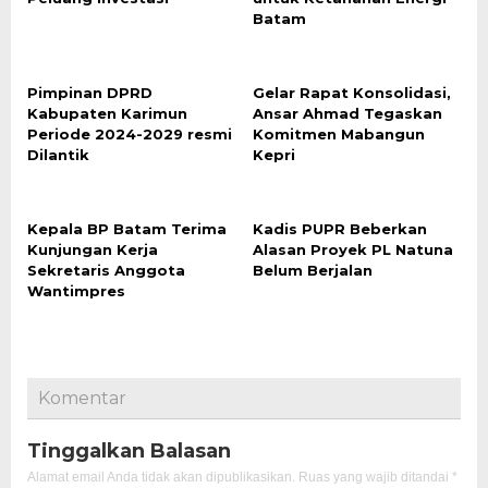
Batam
Pimpinan DPRD
Gelar Rapat Konsolidasi,
Kabupaten Karimun
Ansar Ahmad Tegaskan
Periode 2024-2029 resmi
Komitmen Mabangun
Dilantik
Kepri
Kepala BP Batam Terima
Kadis PUPR Beberkan
Kunjungan Kerja
Alasan Proyek PL Natuna
Sekretaris Anggota
Belum Berjalan
Wantimpres
Komentar
Tinggalkan Balasan
Alamat email Anda tidak akan dipublikasikan.
Ruas yang wajib ditandai
*