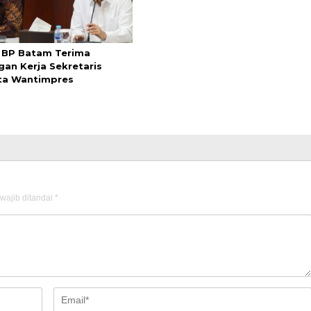
 BP Batam Terima
gan Kerja Sekretaris
ta Wantimpres
wajib ditandai
*