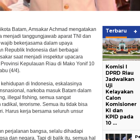
likota Batam, Amsakar Achmad mengatakan
Terbaru
+
ya menjadi tanggungjawab aparat TNI dan
t wajib bekerjasama dalam upaya
 Republik Indonesia dari berbagai
sakar saat menjadi inspektur upacara
rovinsi Kepulauan Riau di Mako Yonif 10
Komisi I
bu (4/4).
DPRD Riau
Jadwalkan
 kehidupan di Indonesia, eskalasinya
Uji
ansnasional, narkoba masuk Batam dalam
Kelayakan
ging, illegal fishing, semua sangat
Calon
Komisioner
adikal, terorisme. Semua itu tidak bisa
KI dan
i. Harus kerja bersama seluruh unsur
KPID pada
10 …
un perjalanan bangsa, selalu dihadapi
P
a dan negara. Tapi di balik itu, semua hal