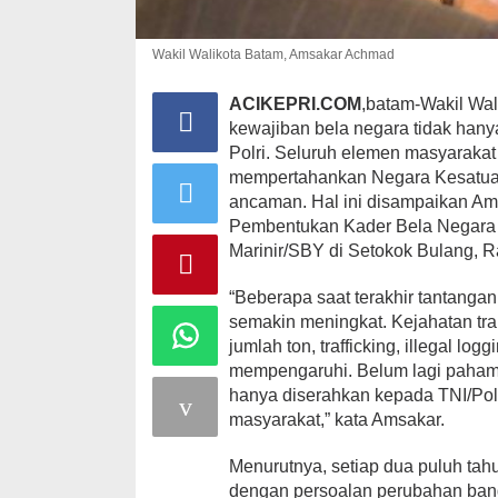
Wakil Walikota Batam, Amsakar Achmad
ACIKEPRI.COM
,batam-Wakil Wa
kewajiban bela negara tidak han
Polri. Seluruh elemen masyaraka
mempertahankan Negara Kesatuan
ancaman. Hal ini disampaikan Am
Pembentukan Kader Bela Negara P
Marinir/SBY di Setokok Bulang, Ra
“Beberapa saat terakhir tantangan
semakin meningkat. Kejahatan tr
jumlah ton, trafficking, illegal log
mempengaruhi. Belum lagi paham r
hanya diserahkan kepada TNI/Polr
masyarakat,” kata Amsakar.
Menurutnya, setiap dua puluh tah
dengan persoalan perubahan bangs