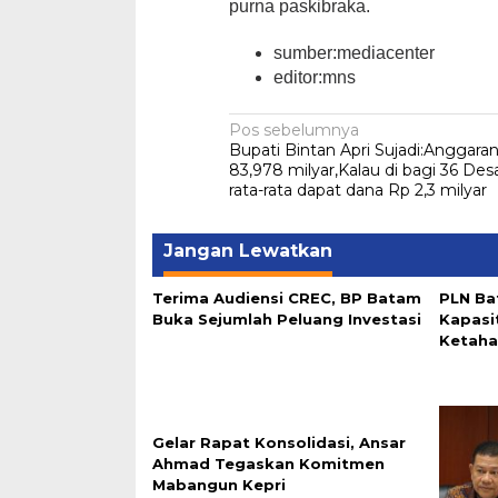
purna paskibraka.
sumber:mediacenter
editor:mns
Navigasi
Pos sebelumnya
Bupati Bintan Apri Sujadi:Anggara
pos
83,978 milyar,Kalau di bagi 36 Des
rata-rata dapat dana Rp 2,3 milyar
Jangan Lewatkan
Terima Audiensi CREC, BP Batam
PLN Ba
Buka Sejumlah Peluang Investasi
Kapasi
Ketaha
Gelar Rapat Konsolidasi, Ansar
Ahmad Tegaskan Komitmen
Mabangun Kepri