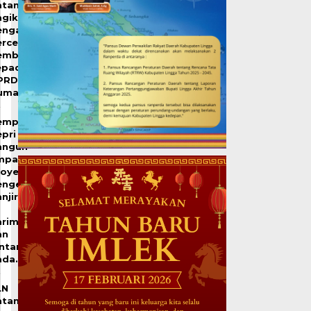
atam
agikan
engalaman
ercepat
embangunan
epada
PRD
umai
emprov
pri
angun
mpat
royek
engendalian
njir
arimun
an
intan
ada…
LN
atam