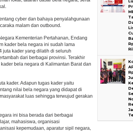
L
P
al.
M
T
 tentang cyber dan bahaya penyalahgunaan
D
n caraka malam dan outbound.
Li
C
a Negara Kementerian Pertahanan, Endang
B
R
 kader bela negara ini sudah lama
R
juta kader yang dilatih di seluruh
rtambah dari berbagai provinsi. Terakhir
K
 kader bela negara di Kalimantan Barat dan
A
R
Ju
K
uta kader. Adapun tugas kader yaitu
D
ang nilai bela negara yang didapat di
Se
 masyarakat luas sehingga terwujud gerakan
N
R
Ja
T
ara ini bisa berada dari berbagai
ajar, mahasiswa, organisasi
rganisasi kepemudaan, aparatur sipil negara,