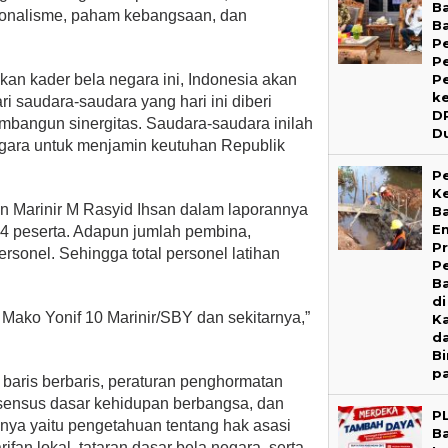
B
onalisme, paham kebangsaan, dan
B
P
P
P
an kader bela negara ini, Indonesia akan
k
ari saudara-saudara yang hari ini diberi
D
embangun sinergitas. Saudara-saudara inilah
D
egara untuk menjamin keutuhan Republik
P
Ke
n Marinir M Rasyid Ihsan dalam laporannya
B
E
164 peserta. Adapun jumlah pembina,
P
personel. Sehingga total personel latihan
P
Ba
di
i Mako Yonif 10 Marinir/SBY dan sekitarnya,”
K
d
B
p
n baris berbaris, peraturan penghormatan
nsensus dasar kehidupan berbangsa, dan
P
nya yaitu pengetahuan tentang hak asasi
B
arifan lokal, tataran dasar bela negara, serta