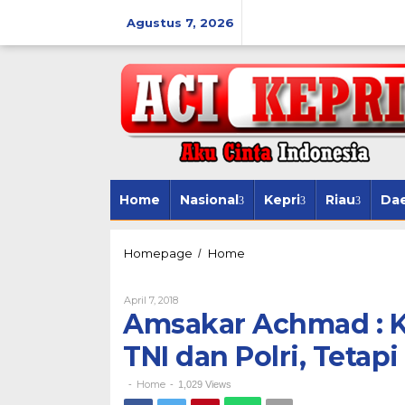
Lewati
ke
Agustus 7, 2026
konten
Home
Nasional
Kepri
Riau
Da
Amsakar
Homepage
Home
/
Achmad
:
Oleh
April 7, 2018
Kewajiban
Amsakar Achmad : K
Bela
Negara
TNI dan Polri, Tetap
Bukan
TNI
dan
Home
-
-
1,029 Views
Polri,