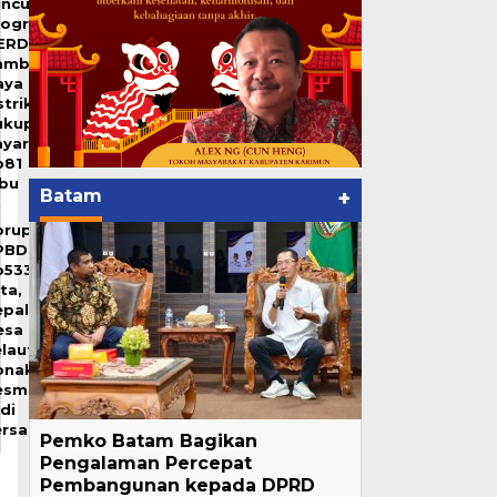
uncurkan
rogram
ERDAYA,
ambah
aya
strik
ukup
ayar
p81
ibu
Batam
+
orupsi
PBDes
p533
ta,
epala
esa
laut
onaktif
esmi
di
ersangka
Pemko Batam Bagikan
Pengalaman Percepat
Pembangunan kepada DPRD