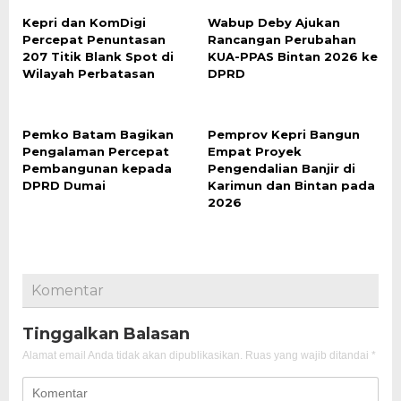
Kepri dan KomDigi
Wabup Deby Ajukan
Percepat Penuntasan
Rancangan Perubahan
207 Titik Blank Spot di
KUA-PPAS Bintan 2026 ke
Wilayah Perbatasan
DPRD
Pemko Batam Bagikan
Pemprov Kepri Bangun
Pengalaman Percepat
Empat Proyek
Pembangunan kepada
Pengendalian Banjir di
DPRD Dumai
Karimun dan Bintan pada
2026
Komentar
Tinggalkan Balasan
Alamat email Anda tidak akan dipublikasikan.
Ruas yang wajib ditandai
*