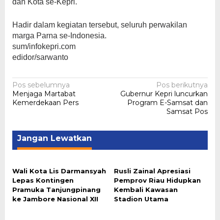
dan Kota se-Kepri.
Hadir dalam kegiatan tersebut, seluruh perwakilan
marga Parna se-Indonesia.
sum/infokepri.com
edidor/sarwanto
Navigasi
Pos sebelumnya
Pos berikutnya
Menjaga Martabat
Gubernur Kepri luncurkan
pos
Kemerdekaan Pers
Program E-Samsat dan
Samsat Pos
Jangan Lewatkan
Wali Kota Lis Darmansyah
Rusli Zainal Apresiasi
Lepas Kontingen
Pemprov Riau Hidupkan
Pramuka Tanjungpinang
Kembali Kawasan
ke Jambore Nasional XII
Stadion Utama