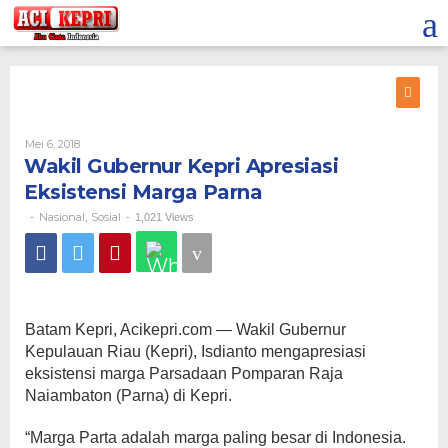
Lewati
ke
konten
Oleh
Mei 6, 2018
Wakil Gubernur Kepri Apresiasi
Eksistensi Marga Parna
Nasional
Sosial
-
,
-
1,021 Views
Batam Kepri, Acikepri.com — Wakil Gubernur
Kepulauan Riau (Kepri), Isdianto mengapresiasi
eksistensi marga Parsadaan Pomparan Raja
Naiambaton (Parna) di Kepri.
“Marga Parta adalah marga paling besar di Indonesia.