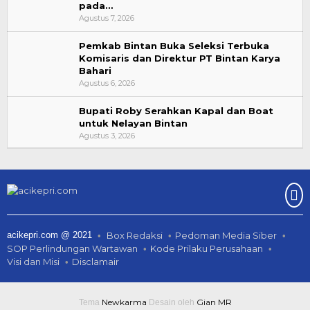
pada…
Agustus 7, 2026
Pemkab Bintan Buka Seleksi Terbuka
Komisaris dan Direktur PT Bintan Karya
Bahari
Agustus 6, 2026
Bupati Roby Serahkan Kapal dan Boat
untuk Nelayan Bintan
Agustus 3, 2026
acikepri.com @ 2021
Box Redaksi
Pedoman Media Siber
SOP Perlindungan Wartawan
Kode Prilaku Perusahaan
Visi dan Misi
Disclamair
Newkarma
Gian MR
Tema
Desain oleh