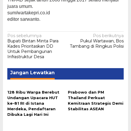
juara umum.
sum/wartakepri.co.id
editor sarwanto.
Navigasi
Pos sebelumnya
Pos berikutnya
Bupati Bintan Minta Para
Pukul Wartawan, Bos
pos
Kades Prioritaskan DD
Tambang di Ringkus Polisi
Untuk Pembangunan
Infrastruktur Desa
Jangan Lewatkan
128 Ribu Warga Berebut
Prabowo dan PM
Undangan Upacara HUT
Thailand Perkuat
ke-81 RI di Istana
Kemitraan Strategis Demi
Merdeka, Pendaftaran
Stabilitas ASEAN
Dibuka Lagi Hari Ini