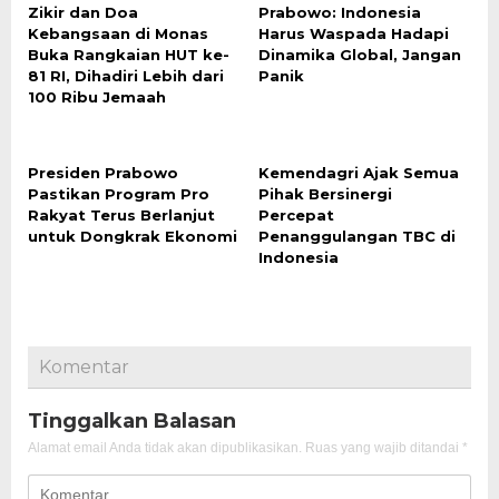
Zikir dan Doa
Prabowo: Indonesia
Kebangsaan di Monas
Harus Waspada Hadapi
Buka Rangkaian HUT ke-
Dinamika Global, Jangan
81 RI, Dihadiri Lebih dari
Panik
100 Ribu Jemaah
Presiden Prabowo
Kemendagri Ajak Semua
Pastikan Program Pro
Pihak Bersinergi
Rakyat Terus Berlanjut
Percepat
untuk Dongkrak Ekonomi
Penanggulangan TBC di
Indonesia
Komentar
Tinggalkan Balasan
Alamat email Anda tidak akan dipublikasikan.
Ruas yang wajib ditandai
*