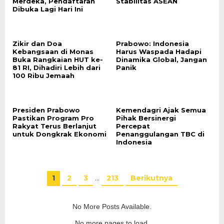
Merdeka, Pendaftaran
Stabilitas ASEAN
Dibuka Lagi Hari Ini
Zikir dan Doa
Prabowo: Indonesia
Kebangsaan di Monas
Harus Waspada Hadapi
Buka Rangkaian HUT ke-
Dinamika Global, Jangan
81 RI, Dihadiri Lebih dari
Panik
100 Ribu Jemaah
Presiden Prabowo
Kemendagri Ajak Semua
Pastikan Program Pro
Pihak Bersinergi
Rakyat Terus Berlanjut
Percepat
untuk Dongkrak Ekonomi
Penanggulangan TBC di
Indonesia
1
2
3
…
213
Berikutnya
No More Posts Available.
No more pages to load.