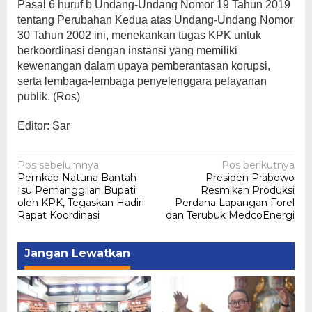
Pasal 6 huruf b Undang-Undang Nomor 19 Tahun 2019
tentang Perubahan Kedua atas Undang-Undang Nomor
30 Tahun 2002 ini, menekankan tugas KPK untuk
berkoordinasi dengan instansi yang memiliki
kewenangan dalam upaya pemberantasan korupsi,
serta lembaga-lembaga penyelenggara pelayanan
publik. (Ros)
Editor: Sar
Navigasi
Pos sebelumnya
Pos berikutnya
Pemkab Natuna Bantah
Presiden Prabowo
pos
Isu Pemanggilan Bupati
Resmikan Produksi
oleh KPK, Tegaskan Hadiri
Perdana Lapangan Forel
Rapat Koordinasi
dan Terubuk MedcoEnergi
Jangan Lewatkan