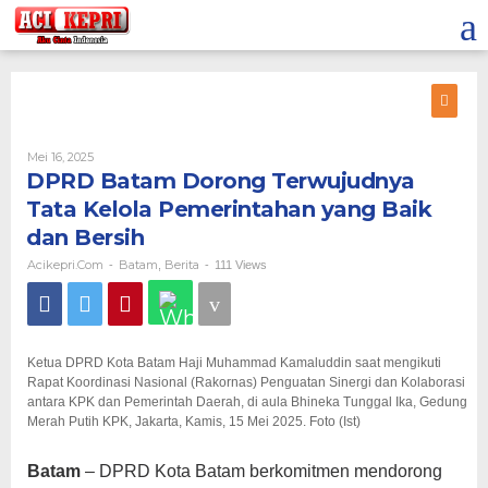
Lewati
ke
konten
Oleh
Mei 16, 2025
Acikepri.com
DPRD Batam Dorong Terwujudnya
Tata Kelola Pemerintahan yang Baik
dan Bersih
Acikepri.com
Batam
Berita
-
,
-
111 Views
Ketua DPRD Kota Batam Haji Muhammad Kamaluddin saat mengikuti
Rapat Koordinasi Nasional (Rakornas) Penguatan Sinergi dan Kolaborasi
antara KPK dan Pemerintah Daerah, di aula Bhineka Tunggal Ika, Gedung
Merah Putih KPK, Jakarta, Kamis, 15 Mei 2025. Foto (Ist)
Batam
– DPRD Kota Batam berkomitmen mendorong