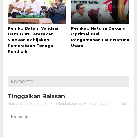
Pemko Batam Validasi
Pemkab Natuna Dukung
Data Guru, Amsakar
Optimalisasi
Siapkan Kebijakan
Pengamanan Laut Natuna
Pemerataan Tenaga
Utara
Pendidik
Komentar
Tinggalkan Balasan
Alamat email Anda tidak akan dipublikasikan.
Ruas yang wajib ditandai
*