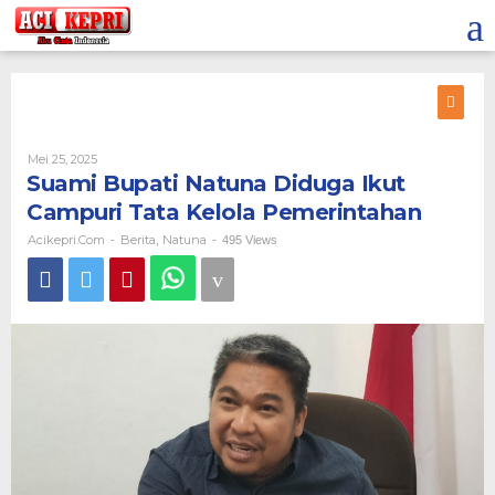
Lewati
ke
konten
Oleh
Mei 25, 2025
Acikepri.com
Suami Bupati Natuna Diduga Ikut
Campuri Tata Kelola Pemerintahan
Acikepri.com
Berita
Natuna
-
,
-
495 Views