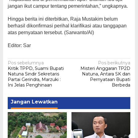
jangan ikut campur tentang pemerintahan,” ungkapnya.
Hingga berita ini diterbitkan, Raja Mustakim belum
berhasil dikonfirmasi perihal klarifikasi atau tanggapan
atas pernyataan tersebut. (Sarwanto/Al)
Editor: Sar
Navigasi
Pos sebelumnya
Pos berikutnya
Kritik TPPD, Suami Bupati
Misteri Anggaran TP2D
pos
Natuna Sindir Sekretaris
Natuna, Antara SK dan
Partai Gerindra, Marzuki :
Pernyataan Bupati
Ini Jelas Penghinaan
Berbeda
Jangan Lewatkan