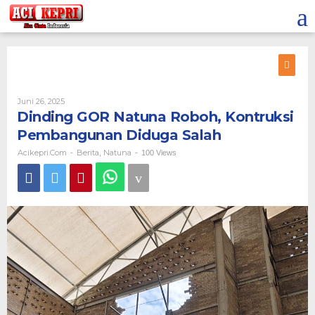
Lewati
ke
konten
Oleh
Juni 26, 2025
Acikepri.com
Dinding GOR Natuna Roboh, Kontruksi
Pembangunan Diduga Salah
Acikepri.com
Berita
Natuna
-
,
-
100 Views