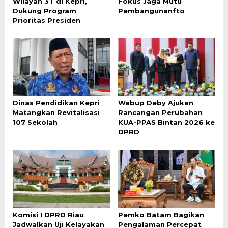
Wilayah 3T di Kepri,
Fokus Jaga Mutu
Dukung Program
Pembangunanfto
Prioritas Presiden
Dinas Pendidikan Kepri
Wabup Deby Ajukan
Matangkan Revitalisasi
Rancangan Perubahan
107 Sekolah
KUA-PPAS Bintan 2026 ke
DPRD
Komisi I DPRD Riau
Pemko Batam Bagikan
Jadwalkan Uji Kelayakan
Pengalaman Percepat