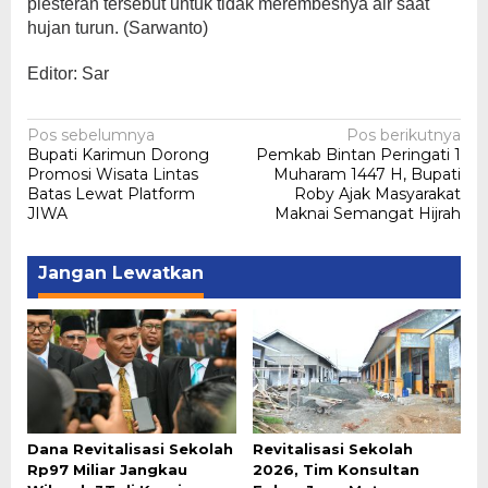
plesteran tersebut untuk tidak merembesnya air saat
hujan turun. (Sarwanto)
Editor: Sar
Navigasi
Pos sebelumnya
Pos berikutnya
Bupati Karimun Dorong
Pemkab Bintan Peringati 1
pos
Promosi Wisata Lintas
Muharam 1447 H, Bupati
Batas Lewat Platform
Roby Ajak Masyarakat
JIWA
Maknai Semangat Hijrah
Jangan Lewatkan
Dana Revitalisasi Sekolah
Revitalisasi Sekolah
Rp97 Miliar Jangkau
2026, Tim Konsultan