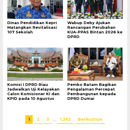
Dinas Pendidikan Kepri
Wabup Deby Ajukan
Matangkan Revitalisasi
Rancangan Perubahan
107 Sekolah
KUA-PPAS Bintan 2026 ke
DPRD
Komisi I DPRD Riau
Pemko Batam Bagikan
Jadwalkan Uji Kelayakan
Pengalaman Percepat
Calon Komisioner KI dan
Pembangunan kepada
KPID pada 10 Agustus
DPRD Dumai
1
2
3
…
1,262
Berikutnya