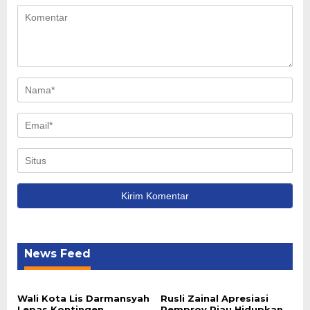
News Feed
Wali Kota Lis Darmansyah
Rusli Zainal Apresiasi
Lepas Kontingen
Pemprov Riau Hidupkan