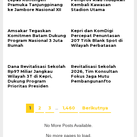
Pramuka Tanjungpinang
Kembali Kawasan
ke Jambore Nasional XII
Stadion Utama
Amsakar Tegaskan
Kepri dan KomDigi
Komitmen Batam Dukung
Percepat Penuntasan
Program Nasional 3 Juta
207 Titik Blank Spot di
Rumah
Wilayah Perbatasan
Dana Revitalisasi Sekolah
Revitalisasi Sekolah
Rp97 Miliar Jangkau
2026, Tim Konsultan
Wilayah 3T di Kepri,
Fokus Jaga Mutu
Dukung Program
Pembangunanfto
Prioritas Presiden
1
2
3
…
1,460
Berikutnya
No More Posts Available.
No more pages to load.