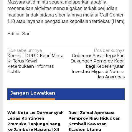
Masyarakat diminta segera melaporkan apabila
menemukan aktivitas mencurigakan terkait perjudian
maupun tindak pidana siber lainnya melalui Call Center
110 atau layanan pengaduan kepolisian terdekat. (Ham)
Editor: Sar
Navigasi
Pos sebelumnya
Pos berikutnya
Komisi I DPRD Kepri Minta
Gubernur Ansar Tegaskan
pos
KI Terus Kawal
Dukungan Pemprov Kepri
Keterbukaan Informasi
bagi Keberlanjutan
Publik
Investasi Migas di Natuna
dan Anambas
Jangan Lewatkan
Wali Kota Lis Darmansyah
Rusli Zainal Apresiasi
Lepas Kontingen
Pemprov Riau Hidupkan
Pramuka Tanjungpinang
Kembali Kawasan
ke Jambore Nasional XII
Stadion Utama