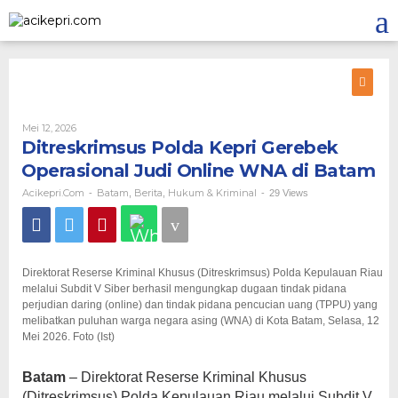
Lewati
ke
konten
Oleh
Mei 12, 2026
Acikepri.com
Ditreskrimsus Polda Kepri Gerebek
Operasional Judi Online WNA di Batam
Acikepri.com
Batam
Berita
Hukum & Kriminal
-
,
,
-
29 Views
Direktorat Reserse Kriminal Khusus (Ditreskrimsus) Polda Kepulauan Riau
melalui Subdit V Siber berhasil mengungkap dugaan tindak pidana
perjudian daring (online) dan tindak pidana pencucian uang (TPPU) yang
melibatkan puluhan warga negara asing (WNA) di Kota Batam, Selasa, 12
Mei 2026. Foto (Ist)
Batam
– Direktorat Reserse Kriminal Khusus
(Ditreskrimsus) Polda Kepulauan Riau melalui Subdit V