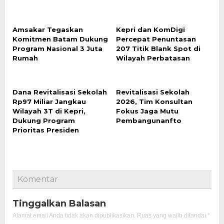
Amsakar Tegaskan
Kepri dan KomDigi
Komitmen Batam Dukung
Percepat Penuntasan
Program Nasional 3 Juta
207 Titik Blank Spot di
Rumah
Wilayah Perbatasan
Dana Revitalisasi Sekolah
Revitalisasi Sekolah
Rp97 Miliar Jangkau
2026, Tim Konsultan
Wilayah 3T di Kepri,
Fokus Jaga Mutu
Dukung Program
Pembangunanfto
Prioritas Presiden
Komentar
Tinggalkan Balasan
Alamat email Anda tidak akan dipublikasikan.
Ruas yang wajib ditandai
*