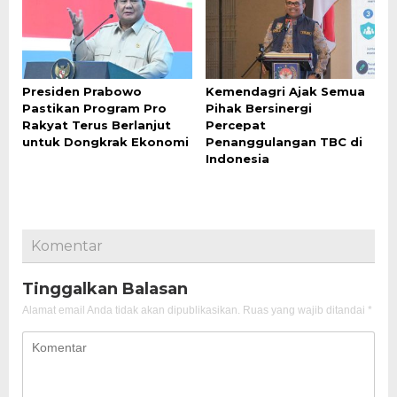
Presiden Prabowo
Kemendagri Ajak Semua
Pastikan Program Pro
Pihak Bersinergi
Rakyat Terus Berlanjut
Percepat
untuk Dongkrak Ekonomi
Penanggulangan TBC di
Indonesia
Komentar
Tinggalkan Balasan
Alamat email Anda tidak akan dipublikasikan.
Ruas yang wajib ditandai
*