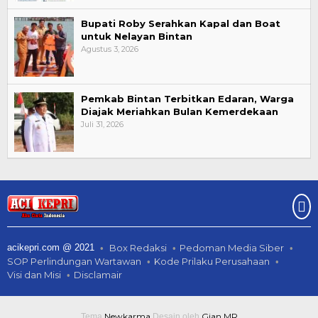
Bupati Roby Serahkan Kapal dan Boat
untuk Nelayan Bintan
Agustus 3, 2026
Pemkab Bintan Terbitkan Edaran, Warga
Diajak Meriahkan Bulan Kemerdekaan
Juli 31, 2026
acikepri.com @ 2021
Box Redaksi
Pedoman Media Siber
SOP Perlindungan Wartawan
Kode Prilaku Perusahaan
Visi dan Misi
Disclamair
Newkarma
Gian MR
Tema
Desain oleh