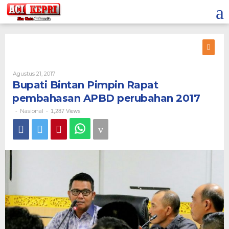
Lewati
ke
konten
Oleh
Agustus 21, 2017
Bupati Bintan Pimpin Rapat
pembahasan APBD perubahan 2017
Nasional
-
-
1,287 Views