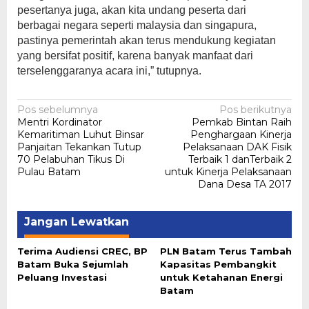
pesertanya juga, akan kita undang peserta dari
berbagai negara seperti malaysia dan singapura,
pastinya pemerintah akan terus mendukung kegiatan
yang bersifat positif, karena banyak manfaat dari
terselenggaranya acara ini,” tutupnya.
Navigasi
Pos sebelumnya
Pos berikutnya
Mentri Kordinator
Pemkab Bintan Raih
pos
Kemaritiman Luhut Binsar
Penghargaan Kinerja
Panjaitan Tekankan Tutup
Pelaksanaan DAK Fisik
70 Pelabuhan Tikus Di
Terbaik 1 danTerbaik 2
Pulau Batam
untuk Kinerja Pelaksanaan
Dana Desa TA 2017
Jangan Lewatkan
Terima Audiensi CREC, BP
PLN Batam Terus Tambah
Batam Buka Sejumlah
Kapasitas Pembangkit
Peluang Investasi
untuk Ketahanan Energi
Batam