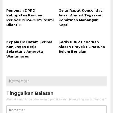
Pimpinan DPRD
Gelar Rapat Konsolidasi,
Kabupaten Karimun
Ansar Ahmad Tegaskan
Periode 2024-2029 resmi
Komitmen Mabangun
Dilantik
Kepri
Kepala BP Batam Terima
Kadis PUPR Beberkan
Kunjungan Kerja
Alasan Proyek PL Natuna
Sekretaris Anggota
Belum Berjalan
Wantimpres
Komentar
Tinggalkan Balasan
Alamat email Anda tidak akan dipublikasikan.
Ruas yang wajib ditandai
*