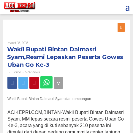
Lewati
ke
konten
Oleh
Maret 18, 2018
Wakil Bupati Bintan Dalmasri
Syam,Resmi Lepaskan Peserta Gowes
Uban Go Ke-3
Home
-
-
574 Views
Wakil Bupati Bintan Dalmasri Syam dan rombongan
ACIKEPRI.COM,BINTAN-Wakil Bupati Bintan Dalmasri
Syam, MM lepas secara resmi peserta Gowes Uban Go
Ke-3, acara yang diikuti sebanyak 210 peserta ini
dimulai dari depan gedung comummity center tanjung