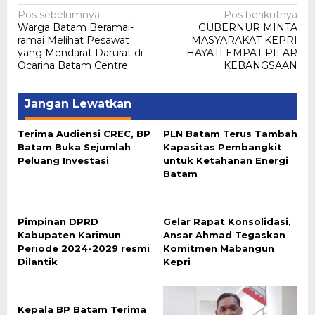
Navigasi
Pos sebelumnya
Pos berikutnya
Warga Batam Beramai-
GUBERNUR MINTA
pos
ramai Melihat Pesawat
MASYARAKAT KEPRI
yang Mendarat Darurat di
HAYATI EMPAT PILAR
Ocarina Batam Centre
KEBANGSAAN
Jangan Lewatkan
Terima Audiensi CREC, BP
PLN Batam Terus Tambah
Batam Buka Sejumlah
Kapasitas Pembangkit
Peluang Investasi
untuk Ketahanan Energi
Batam
Pimpinan DPRD
Gelar Rapat Konsolidasi,
Kabupaten Karimun
Ansar Ahmad Tegaskan
Periode 2024-2029 resmi
Komitmen Mabangun
Dilantik
Kepri
Kepala BP Batam Terima