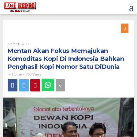
Lewati
ke
konten
Oleh
Maret 11, 2018
Mentan Akan Fokus Memajukan
Komoditas Kopi Di Indonesia Bahkan
Penghasil Kopi Nomor Satu DiDunia
Home
-
-
763 Views